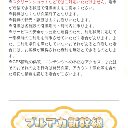
※
スクリーンショットなどではご対応いただけません
。端末
が通信できる状態で引換画⾯をご提⽰ください。
※特典はなくなり次第終了となります。
※特典の転売・譲渡は固くお断りいたします。
※引換は各施設の引換期間・時間内に限ります。
※サービスの安全かつ公正な運営のため、利⽤状況に応じて
⼀部機能のご利⽤を制限させていただく場合があります。ま
た、ご利⽤条件を満たしていないおそれがあると判断した場
合には、お客様が獲得された権利を無効とできるものとしま
す。
※GPS情報の偽装、コンテンツへの不正なアクセス、または
そのおそれのある⾏為は発⾒次第、アカウント停⽌等を含め
た適切な措置を講じる場合がございます。