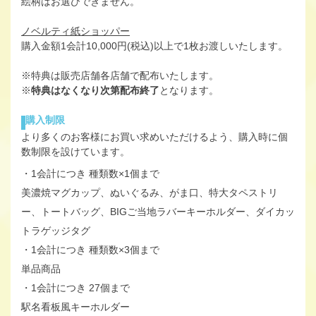
絵柄はお選びできません。
ノベルティ紙ショッパー
購入金額1会計10,000円(税込)以上で1枚お渡しいたします。
※特典は販売店舗各店舗で配布いたします。
※
特典はなくなり次第配布終了
となります。
購入制限
より多くのお客様にお買い求めいただけるよう、購入時に個
数制限を設けています。
1会計につき 種類数×1個まで
美濃焼マグカップ、ぬいぐるみ、がま口、特大タペストリ
ー、トートバッグ、BIGご当地ラバーキーホルダー、ダイカッ
トラゲッジタグ
1会計につき 種類数×3個まで
単品商品
1会計につき 27個まで
駅名看板風キーホルダー