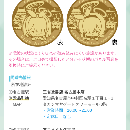
※電波の状況によりGPSが読み込みにくい施設があります。
その場合は、ご自身で撮影したと分かる状態のパネル写真を
引換時にご提示ください。
周遊先情報
所在地詳細
①名古屋駅
三省堂書店 名古屋本店
※景品引換
愛知県名古屋市中村区名駅１丁目１−３
MAP
タカシマヤゲートタワーモール 8階
・営業時間：10:00〜21:00
・定休日：
なし
②名古屋駅
アニメイト名古屋