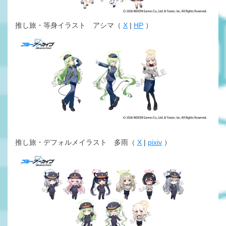
推し旅・等身イラスト アシマ（
X
|
HP
）
推し旅・デフォルメイラスト 多雨（
X
|
pixiv
）