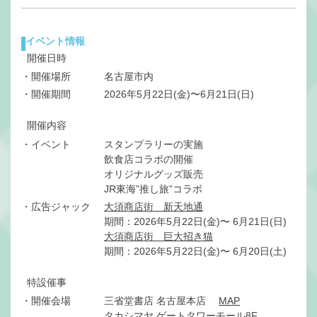
ー、
一
イベント情報
緒
開催日時
に
・開催場所
名古屋市内
ぶ
・開催期間
2026年5月22日(金)〜6月21日(日)
ら
ぶ
開催内容
ら
・イベント
スタンプラリーの実施
名
飲食店コラボの開催
古
オリジナルグッズ販売
屋
JR東海”推し旅”コラボ
さ
・広告ジャック
大須商店街 新天地通
ん
期間：2026年5月22日(金)〜 6月21日(日)
ぽ
大須商店街 巨大招き猫
♪
期間：2026年5月22日(金)〜 6月20日(土)
～
特設催事
・開催会場
三省堂書店 名古屋本店
MAP
タカシマヤ ゲートタワーモール8F