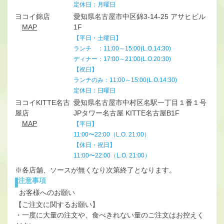
定休日：月曜日
ヨコイ錦店
愛知県名古屋市中区錦3-14-25 アサヒビル
MAP
1F
【平日・土曜日】
ランチ ：11:00～15:00(L.O.14:30)
ディナー：17:00～21:00(L.O.20:30)
【祝日】
ランチのみ：11:00～15:00(L.O.14:30)
定休日：日曜日
ヨコイKITTE名古
愛知県名古屋市中村区名駅一丁目１番１号
屋店
JPタワー名古屋 KITTE名古屋B1F
MAP
【平日】
11:00〜22:00（L.O. 21:00）
【休日・祝日】
11:00〜22:00（L.O. 21:00）
※各店舗、ソースが無くなり次第終了となります。
注意事項
お客様へのお願い
【ご注文に関するお願い】
・一度に大量の注文や、食べきれない量のご注文はお控えく