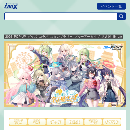
イベント一覧
2026
POP UP
グッズ
コラボ
スタンプラリー
ブルーアーカイブ
名古屋
推し旅
ブ
ル
ー
ア
ー
カ
イ
ブ
～
初
夏
ぽ
っ
ぽ