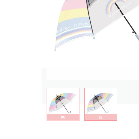
PU
BL