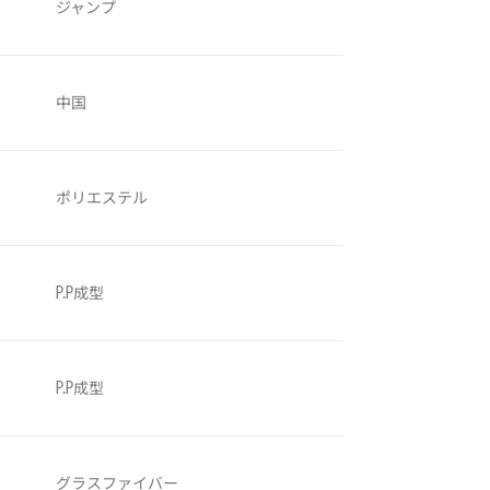
ジャンプ
中国
ポリエステル
P.P成型
P.P成型
グラスファイバー