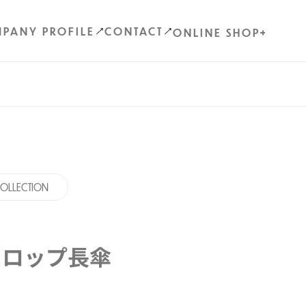
PANY PROFILE
CONTACT
ONLINE SHOP
OLLECTION
ドロップ長傘