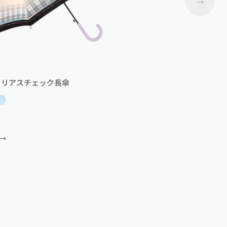
ュリアスチェック長傘
タイニーハピネ