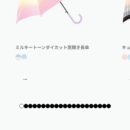
ミルキートーンダイカット窓開き長傘
キ