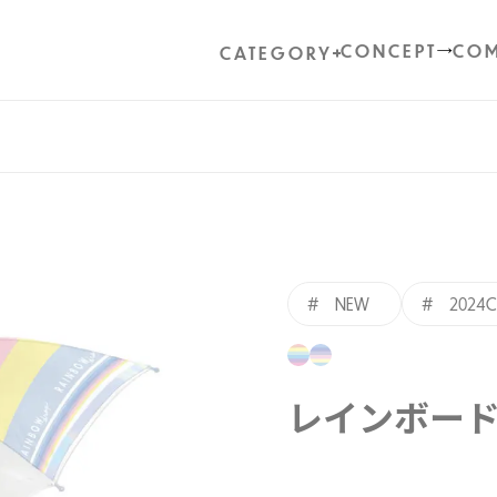
CONCEPT
COM
CATEGORY
# NEW
# 2024C
レインボー