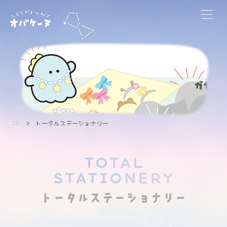
キャラクター
ヒストリー
グッズ
TOP
トータルステーショナリー
お知らせ
かべ紙
クイズ
イラスト
シリーズ
トータルステーショナリー
ギャラリー
オンライン
ストア