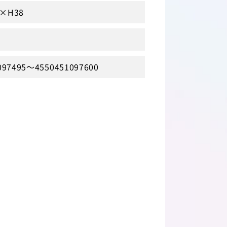
×H38
097495～4550451097600