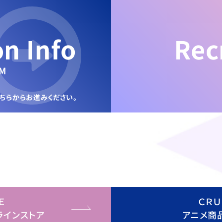
on Info
Rec
M
ちらからお進みください。
Ｅ
ＣＲ
ラインストア
アニメ商