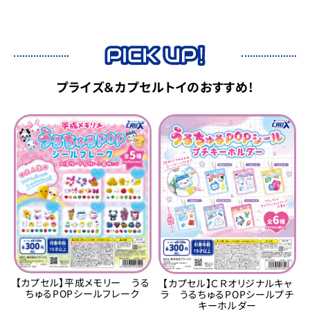
プライズ＆カプセルトイのおすすめ!
【カプセル】平成メモリー うる
【カプセル】ＣＲオリジナルキャ
ちゅるPOPシールフレーク
ラ うるちゅるPOPシールプチ
キーホルダー