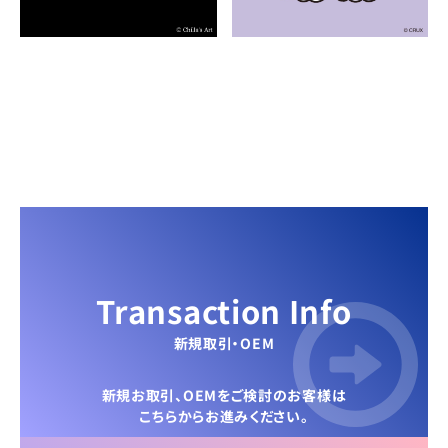
Transaction Info
新規取引・OEM
新規お取引、OEMをご検討のお客様は
こちらからお進みください。