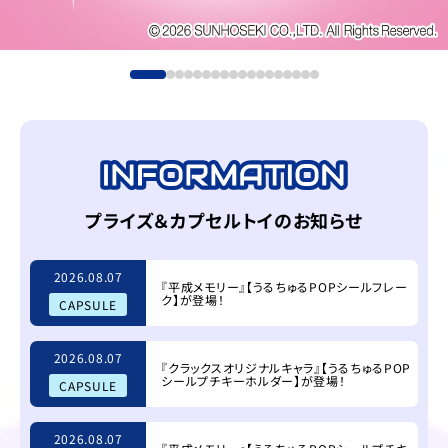
プライズ＆カプセルトイのお知らせ
2026.08.07
『平成メモリー』【うるちゅるPOPシールフレー
ク】が登場！
CAPSULE
2026.08.07
『クラックスオリジナルキャラ』【うるちゅるPOP
シールプチキーホルダー】が登場！
CAPSULE
2026.08.07