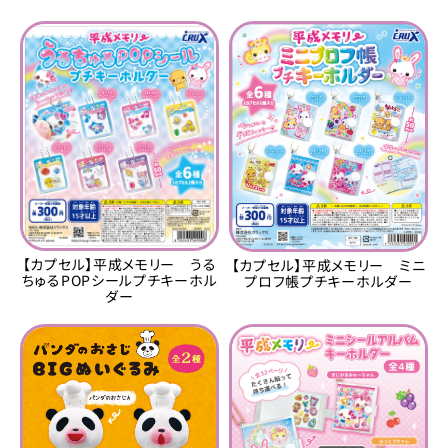
【カプセル】平成メモリー うる
【カプセル】平成メモリー ミニ
ちゅるPOPシールプチキーホル
プロフ帳プチキーホルダー
ダー