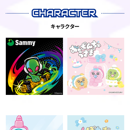
キャラクター