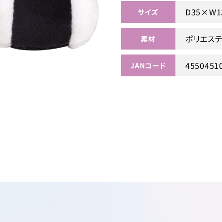
D35×W1
サイズ
ポリエス
素材
4550451
JANコード