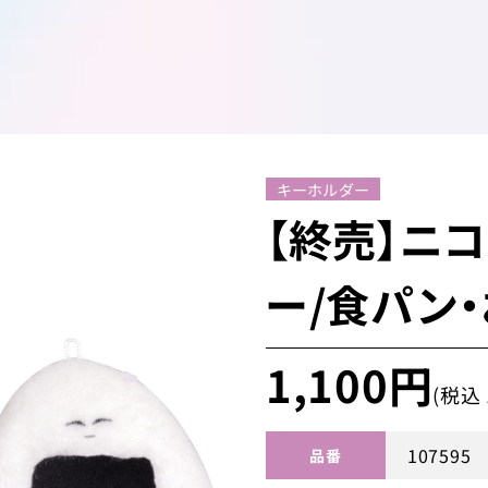
キーホルダー
【終売】ニ
ー/食パン
1,100円
(税込 
107595
品番