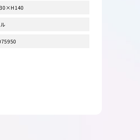
30×H140
テル
075950