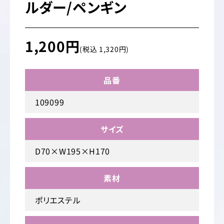
ルダー/ペンギン
1,200円
(税込 1,320円)
品番
109099
サイズ
D70×W195×H170
素材
ポリエステル