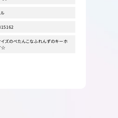
テル
315162
サイズのぺたんこなふれんずのキーホ
す☆