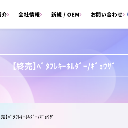
紹介
会社情報
新規 / OEM
お問い合わせ
【終売】ﾍﾟﾀﾌﾚｷｰﾎﾙﾀﾞｰ/ｷﾞｮｳｻﾞ
文具
雑貨
アイテム一覧はこちら
売】ﾍﾟﾀﾌﾚｷｰﾎﾙﾀﾞｰ/ｷﾞｮｳｻﾞ
アイテム
キャラクター