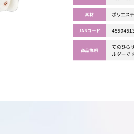
ポリエス
素材
4550451
JANコード
てのひら
商品説明
ルダーで