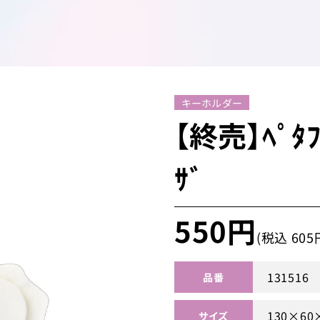
キーホルダー
【終売】ﾍﾟﾀﾌﾚ
ｻﾞ
550円
(税込 605
131516
品番
130×60
サイズ