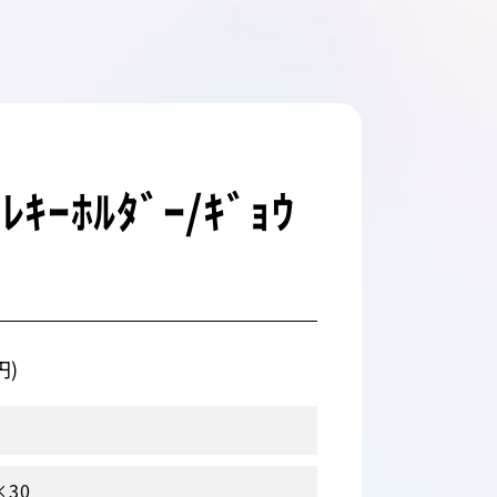
ｷｰﾎﾙﾀﾞｰ/ｷﾞｮｳ
円)
×30