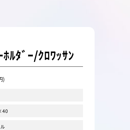
ｰﾎﾙﾀﾞｰ/ｸﾛﾜｯｻﾝ
円)
×40
テル