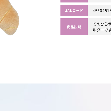
4550451
JANコード
てのひら
商品説明
ルダーで