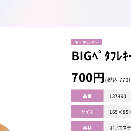
キーホルダー
BIGﾍﾟﾀﾌﾚｷ
700円
(税込 770
137493
品番
165×85
サイズ
ポリエス
素材