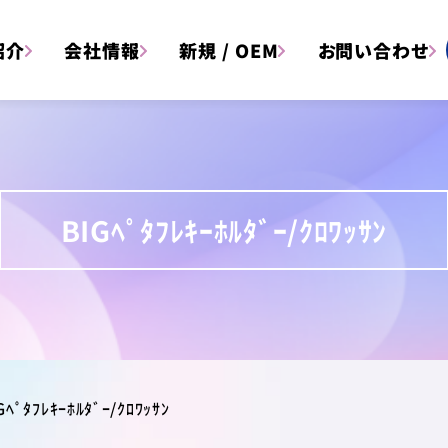
紹介
会社情報
新規 / OEM
お問い合わせ
BIGﾍﾟﾀﾌﾚｷｰﾎﾙﾀﾞｰ/ｸﾛﾜｯｻﾝ
文具
雑貨
アイテム一覧はこちら
Gﾍﾟﾀﾌﾚｷｰﾎﾙﾀﾞｰ/ｸﾛﾜｯｻﾝ
アイテム
キャラクター