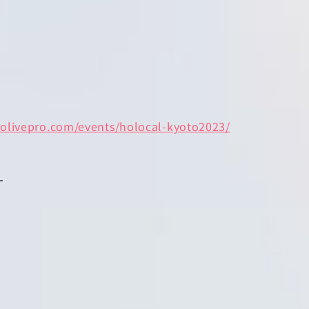
ololivepro.com/events/holocal-kyoto2023/
す