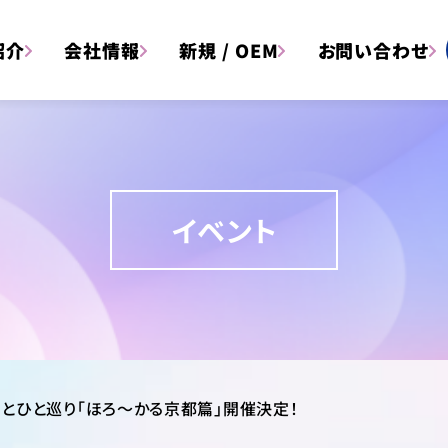
紹介
会社情報
新規 / OEM
お問い合わせ
イベント
文具
雑貨
アイテム一覧はこちら
っとひと巡り「ほろ～かる京都篇」開催決定！
アイテム
キャラクター